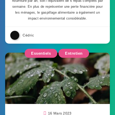
nourriture par an, soit l’équivalent de 6 repas complets par
semaine. En plus de représenter une perte financière pour
les ménages, le gaspillage alimentaire a également un
impact environnemental considérable.
Cédric
Essentiels
Entretien
16 Mars 2023