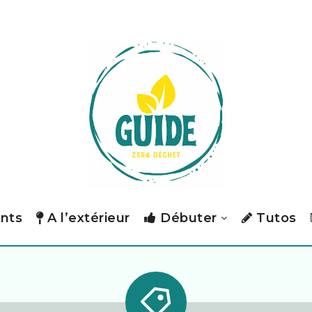
nts
A l’extérieur
Débuter
Tutos